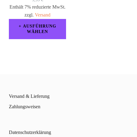
Enthält 7% reduzierte MwSt.
zzgl.
Versand
AUSFÜHRUNG
WÄHLEN
Dieses
Produkt
weist
mehrere
Varianten
auf.
Versand & Lieferung
Die
Zahlungsweisen
Optionen
können
Datenschutzerklärung
auf