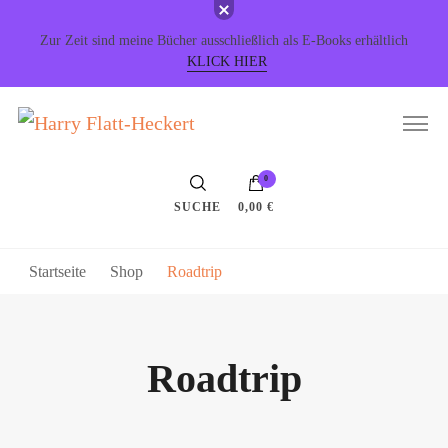
Zur Zeit sind meine Bücher ausschließlich als E-Books erhältlich
KLICK HIER
Harry Flatt-Heckert
Schreiberei
0
SUCHE
0,00 €
Startseite
Shop
Roadtrip
Roadtrip